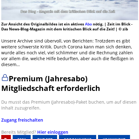
Zur Ansicht des Originalbildes ist ein aktives
Abo
nötig. | Zeit im Blick -
Das News-Blog-Magazin mit dem kritischen Blick auf die Zeit! | © zib
Unsere Archive sind übervoll, von Berichten: Trotzdem es gibt
weitere schwerste Kritik. Durch Corona kann man sich denken,
wurde alles noch viel, viel schlimmer und die Rechnung zahlen
vor allem die, welche Hilfe bedurften, aber auch die fleißigen in
diesem…
Premium (Jahresabo)
Mitgliedschaft erforderlich
Du musst das Premium (Jahresabo)-Paket buchen, um auf diesen
Inhalt zuzugreifen.
Zugang freischalten
Bereits Mitglied?
Hier einloggen