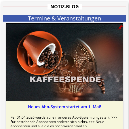
Bitte beachten Sie in dem Zusammenhang auch unsere
AGB
.
NOTIZ-BLOG
Termine & Veranstaltungen
Neues Abo-System startet am 1. Mai!
Per 01.04.2026 wurde auf ein anderes Abo-System umgestellt. >>>
Für bestehende Abonnenten änderte sich nichts. >>> Neue
Abonnenten und alle die es noch werden wollen, ...