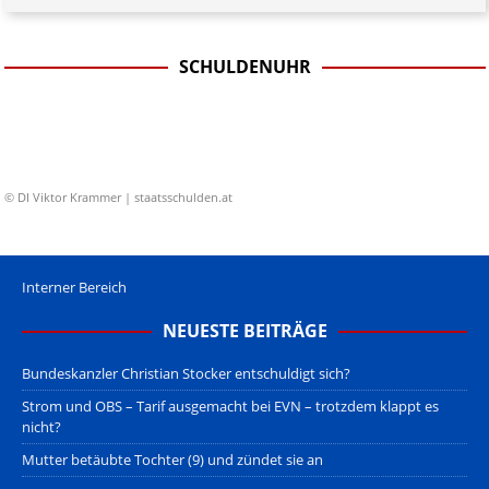
SCHULDENUHR
© DI Viktor Krammer | staatsschulden.at
Interner Bereich
NEUESTE BEITRÄGE
Bundeskanzler Christian Stocker entschuldigt sich?
Strom und OBS – Tarif ausgemacht bei EVN – trotzdem klappt es
nicht?
Mutter betäubte Tochter (9) und zündet sie an