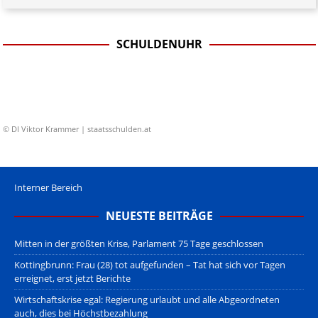
SCHULDENUHR
© DI Viktor Krammer | staatsschulden.at
Interner Bereich
NEUESTE BEITRÄGE
Mitten in der größten Krise, Parlament 75 Tage geschlossen
Kottingbrunn: Frau (28) tot aufgefunden – Tat hat sich vor Tagen
erreignet, erst jetzt Berichte
Wirtschaftskrise egal: Regierung urlaubt und alle Abgeordneten
auch, dies bei Höchstbezahlung