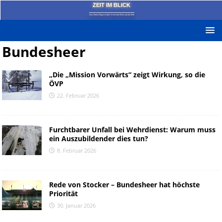
ZEIT IM BLICK
Das News-Blog mit dem kritischen Blick auf die Zeit!
Bundesheer
„Die „Mission Vorwärts“ zeigt Wirkung, so die
ÖVP
22. Februar 2026
Furchtbarer Unfall bei Wehrdienst: Warum muss
ein Auszubildender dies tun?
8. Februar 2026
Rede von Stocker – Bundesheer hat höchste
Priorität
30. Januar 2026