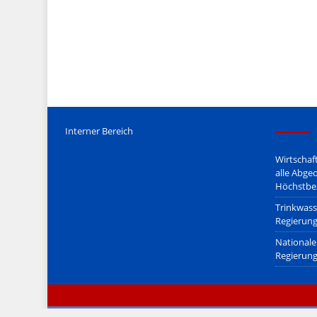
Mediengesetz
erfolgt, soweit wir als Nicht-Juristen dieses v
Wir stehen nicht in (ge)werblichen Zusammenhang mit uo. z
Etwaige Empfehlungen in diesem Bericht sind
keine Recht
Der Begriff "
Abmahnanwalt
" bezeichnet Juristen, welche üb
überzogenen, rechtlich fragwürdigen) Abmahnungen leben u
innerhalb gesetzlich verankerter Regeln tun.
Jener Disclaimer soll sich nicht über gültiges Recht hinwe
hpts. informativen Charakter.
Bitte beachten Sie in dem Zusammenhang auch unsere
AG
Interner Bereich
Wirtschaf
alle Abge
Höchstbe
Trinkwass
Regierung
Nationale 
Regierung