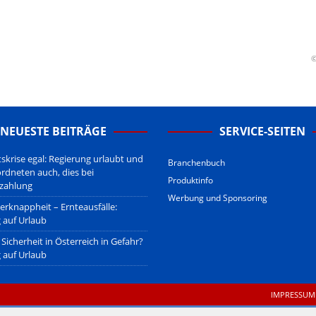
erstehen.
u den Betreibern der verlinkten Webseiten.
sberatung!
erwiegend u.o. ausschließlich von (meist ungerechtfertigten,
©
nd soll keine Herabwürdigung von Kanzleien darstellen, welche dies
gsetzen und hat aufgrund der nicht Vertrags-gebundenen Wirksamkeit
B
.
NEUESTE BEITRÄGE
SERVICE-SEITEN
tskrise egal: Regierung urlaubt und
Branchenbuch
ordneten auch, dies bei
Produktinfo
zahlung
Werbung und Sponsoring
erknappheit – Ernteausfälle:
 auf Urlaub
Sicherheit in Österreich in Gefahr?
 auf Urlaub
IMPRESSUM