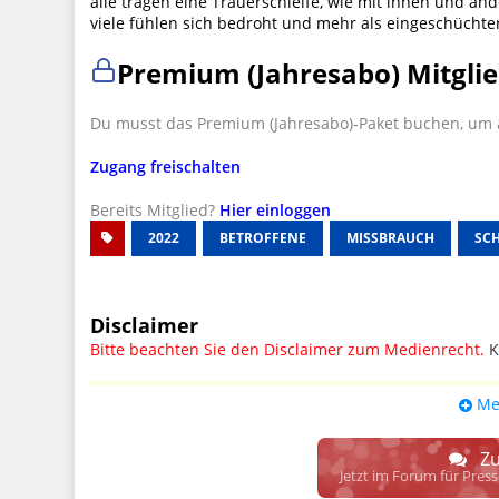
alle tragen eine Trauerschleife, wie mit ihnen und an
viele fühlen sich bedroht und mehr als eingeschüchte
Premium (Jahresabo) Mitglie
Du musst das Premium (Jahresabo)-Paket buchen, um a
Zugang freischalten
Bereits Mitglied?
Hier einloggen
2022
BETROFFENE
MISSBRAUCH
SC
Disclaimer
Bitte beachten Sie den Disclaimer zum Medienrecht.
K
UPDATE: § 17 ECG seit 16.02.2024 weg
Me
Wir lassen den Disclaimertext dennoch so stehen, bis s
weitere, damit zusammenhängende Paragrafen ersetzt 
Zu
Raum. D.h. noch mehr Spielraum für das sog. "Richte
Jetzt im Forum für Pres
gewisse Parteien bevorzugen kann.