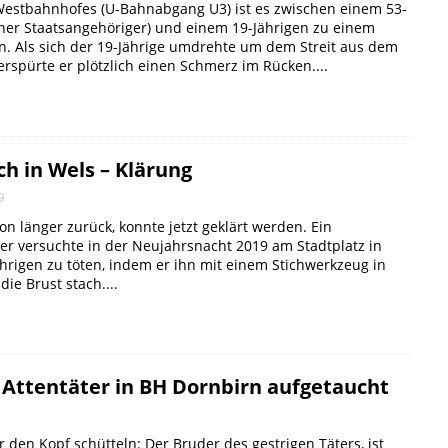
Westbahnhofes (U-Bahnabgang U3) ist es zwischen einem 53-
cher Staatsangehöriger) und einem 19-Jährigen zu einem
n. Als sich der 19-Jährige umdrehte um dem Streit aus dem
rspürte er plötzlich einen Schmerz im Rücken....
h in Wels – Klärung
9
hon länger zurück, konnte jetzt geklärt werden. Ein
er versuchte in der Neujahrsnacht 2019 am Stadtplatz in
hrigen zu töten, indem er ihn mit einem Stichwerkzeug in
ie Brust stach....
 Attentäter in BH Dornbirn aufgetaucht
den Kopf schütteln: Der Bruder des gestrigen Täters, ist