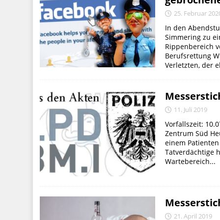
25. Februar 202
In den Abendstu
Simmering zu ei
Rippenbereich v
Berufsrettung W
Verletzten, der e
Messerstic
11. Juli 2019
Vorfallszeit: 10.
Zentrum Süd Heu
einem Patienten 
Tatverdächtige h
Wartebereich...
Messerstich
21. April 2019