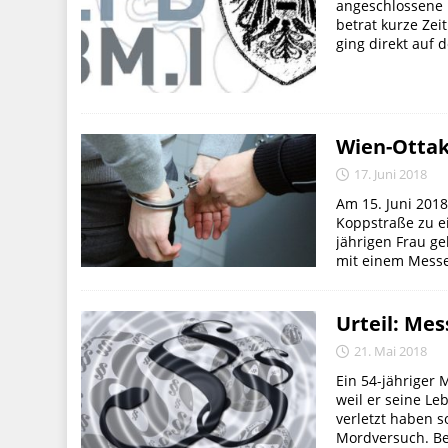
angeschlossene 
betrat kurze Zei
ging direkt auf 
Wien-Ottak
17. Juni 2018
Am 15. Juni 2018
Koppstraße zu e
jährigen Frau ge
mit einem Messer
Urteil: Me
21. Mai 2018
Ein 54-jähriger
weil er seine L
verletzt haben s
Mordversuch. Bei