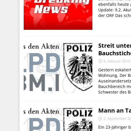
ebenfalls heute
Update: 9.2. Aku
der ORF Das schr
Streit unte
Bauchstich
6. Februar 2019
Gestern eskalier
Wohnung. Der Bes
Auseinandersetz
Bauchbereich me
Schwester des Be
Mann an Ta
2. September 2
Ein 23-Jähriger 