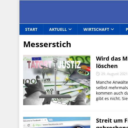
START
AKTUELL
WIRTSCHAFT
Messerstich
Wird das M
löschen
29. August 2021
Manche Anwälte 
selbst mehrmals 
kommen auch dami
gibt es nicht. S
Streit um 
gebrochen