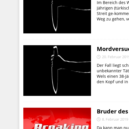
Im Bereich des 
Jährigen (türkis
Streit ge-komme
Weg zu gehen, ve
Mordversuc
20. Februar 201
Der Fall liegt sc
unbekannter Tät
Wels einen 38-Jä
den Kopf und in d
Bruder des
8. Februar 2019
Da kann man nur 