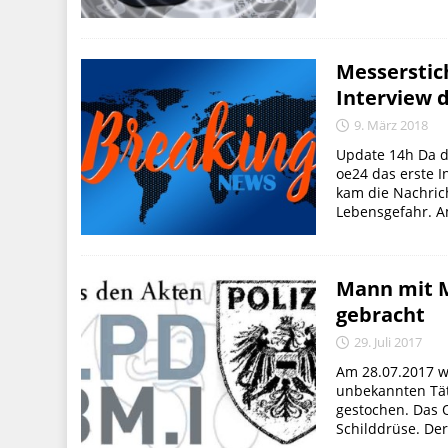
Messerstic
Interview 
9. März 2018
Update 14h Da d
oe24 das erste 
kam die Nachric
Lebensgefahr. A
Mann mit M
gebracht
29. Juli 2017
Am 28.07.2017 w
unbekannten Tät
gestochen. Das O
Schilddrüse. Der 