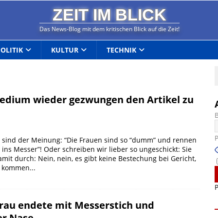
ZEIT IM BLICK
Das News-Blog mit dem kritischen Blick auf die Zeit!
POLITIK
KULTUR
TECHNIK
edium wieder gezwungen den Artikel zu
sind der Meinung: “Die Frauen sind so “dumm” und rennen
ins Messer”! Oder schreiben wir lieber so ungeschickt: Sie
t durch: Nein, nein, es gibt keine Bestechung bei Gericht,
ie kommen...
P
Frau endete mit Messerstich und
er Nase