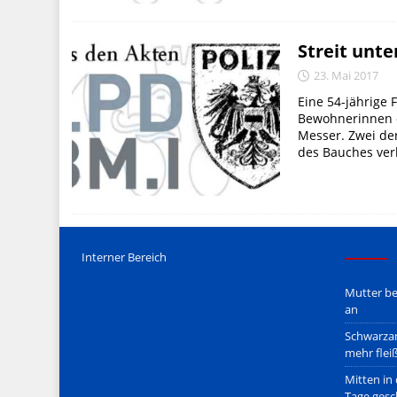
Streit unt
23. Mai 2017
Eine 54-jährige 
Bewohnerinnen 
Messer. Zwei de
des Bauches verl
Interner Bereich
Mutter be
an
Schwarzar
mehr flei
Mitten in
Tage gesc