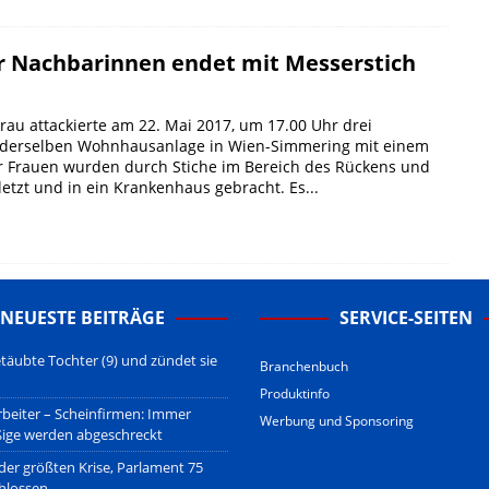
er Nachbarinnen endet mit Messerstich
Frau attackierte am 22. Mai 2017, um 17.00 Uhr drei
derselben Wohnhausanlage in Wien-Simmering mit einem
r Frauen wurden durch Stiche im Bereich des Rückens und
etzt und in ein Krankenhaus gebracht. Es...
NEUESTE BEITRÄGE
SERVICE-SEITEN
täubte Tochter (9) und zündet sie
Branchenbuch
Produktinfo
beiter – Scheinfirmen: Immer
Werbung und Sponsoring
ßige werden abgeschreckt
 der größten Krise, Parlament 75
hlossen