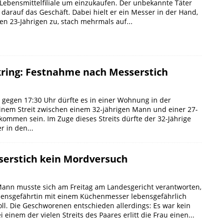
Lebensmittelfiliale um einzukaufen. Der unbekannte Täter
t darauf das Geschäft. Dabei hielt er ein Messer in der Hand,
den 23-Jährigen zu, stach mehrmals auf...
ring: Festnahme nach Messerstich
 gegen 17:30 Uhr dürfte es in einer Wohnung in der
inem Streit zwischen einem 32-jährigen Mann und einer 27-
kommen sein. Im Zuge dieses Streits dürfte der 32-Jährige
 in den...
sserstich kein Mordversuch
 Mann musste sich am Freitag am Landesgericht verantworten,
ebensgefährtin mit einem Küchenmesser lebensgefährlich
oll. Die Geschworenen entschieden allerdings: Es war kein
 einem der vielen Streits des Paares erlitt die Frau einen...