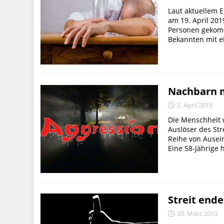
Laut aktuellem 
am 19. April 201
Personen gekomme
Bekannten mit e
Nachbarn m
2. April 2019
Die Menschheit w
Auslöser des Str
Reihe von Ausei
Eine 58-Jährige 
Streit end
20. März 2019