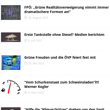
FPÖ: „Grüne Realitätsverweigerung nimmt immer
dramatischere Formen an!“
20. August 2023
Erste Tankstelle ohne Diesel? Medien berichten
6. Juli 2022
Grüne Freuden und die ÖVP feiert fest mit
29. Mai 2022
“Vom Schurkenstaat zum Schweinsladen”l!!!
Werner Kogler
8. März 2022
“Hilfe die “Klimaschützer” drehen uns den Sprit