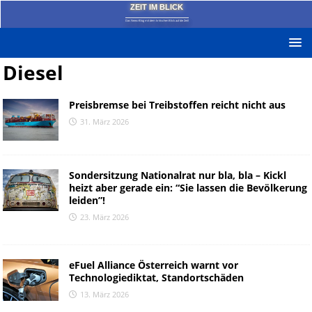
ZEIT IM BLICK
Das News-Blog mit dem kritischen Blick auf die Zeit!
Diesel
Preisbremse bei Treibstoffen reicht nicht aus
31. März 2026
Sondersitzung Nationalrat nur bla, bla – Kickl
heizt aber gerade ein: “Sie lassen die Bevölkerung
leiden”!
23. März 2026
eFuel Alliance Österreich warnt vor
Technologiediktat, Standortschäden
13. März 2026