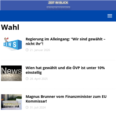
ZEIT IM BLICK
Das News-Blog mit dem kritischen Blick auf die Zeit!
Wahl
Regierung im Alleingang: “Wir sind gewählt –
nicht ihr”!
21. Januar 2026
Wien hat gewählt und die ÖVP ist unter 10%
einstellig
28. April 2025
Magnus Brunner vom Finanzminister zum EU
Kommissar!
31. Juli 2024